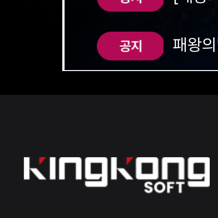
폰!
패왕의별