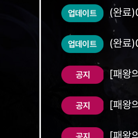
(완료)
(무점검)
(완료)
(무점검)
[패왕의
극&쿠폰!
[패왕의
등극&쿠폰!
[패왕의