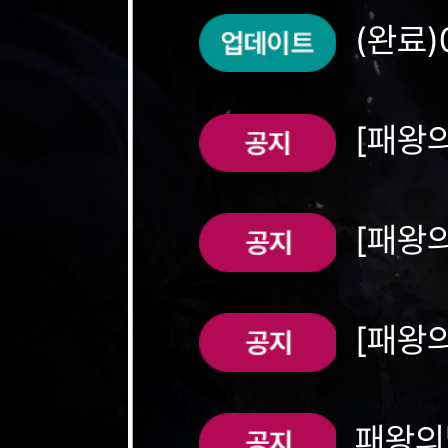
(완료)
(무점검)
[패왕의
극&쿠폰!
[패왕의
등극&쿠폰!
[패왕의
폰!
패왕의별